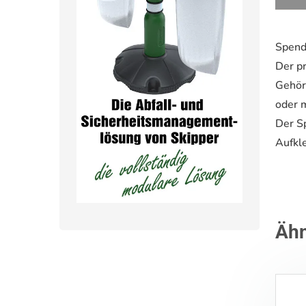
Spend
Der pr
Gehör
oder 
Der S
Aufkle
Ähn