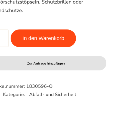
örschutzstöpseln, Schutzbrillen oder
dschutze.
nge
In den Warenkorb
nder
ge
Zur Anfrage hinzufügen
ikelnummer:
1830596-O
Kategorie:
Abfall- und Sicherheit