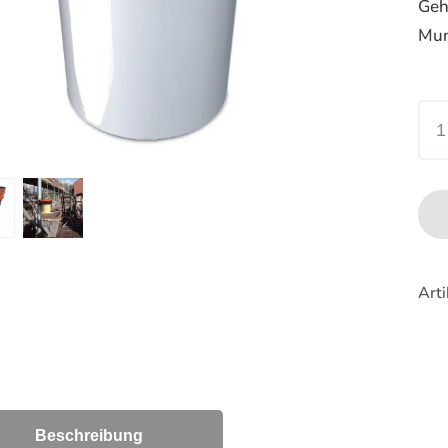
Geh
Mun
Ora
Spe
Men
Art
Beschreibung