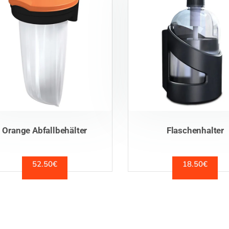
Orange Abfallbehälter
Flaschenhalter
52.50
€
18.50
€