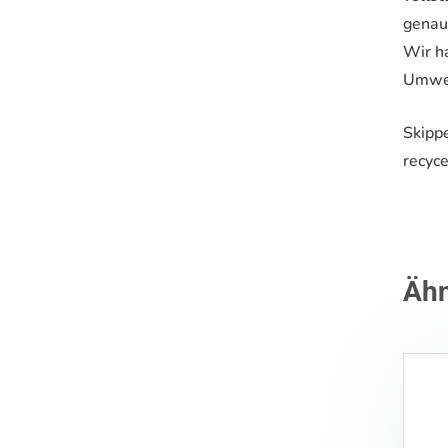
genau 
Wir h
Umwelt
Skipp
recyce
Ähn