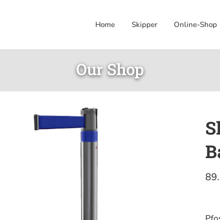
Home
Skipper
Online-Shop
Our Shop
S
B
89
Pfo