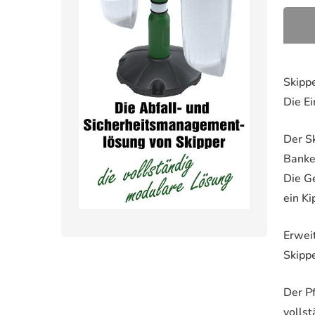
Skippe
Die Ei
Der Sk
Banken
Die Ge
ein K
Erwei
Skippe
Der Pf
volls