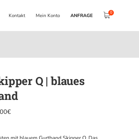
0
Kontakt
Mein Konto
ANFRAGE
kipper Q | blaues
and
.00
€
sten mit blauem Gurtband Skipper Q. Das