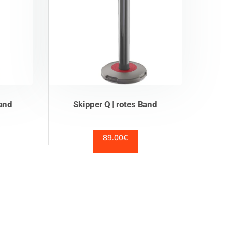
Band
Skipper Q | rotes Band
89.00
€