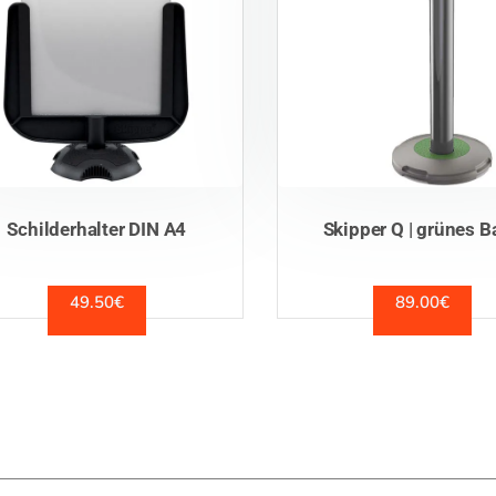
Schilderhalter DIN A4
Skipper Q | grünes 
49.50
€
89.00
€