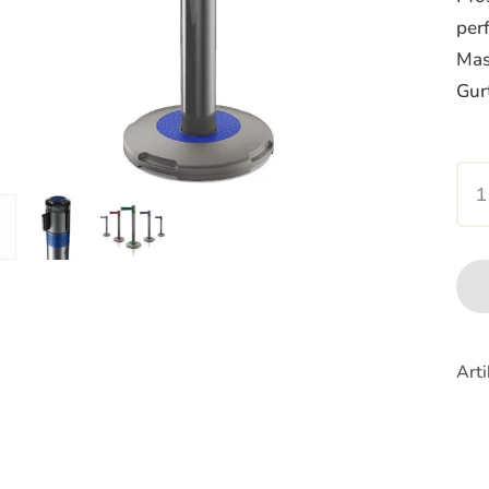
per
Mas
Gur
Ski
Q
|
bla
Ban
Men
Art